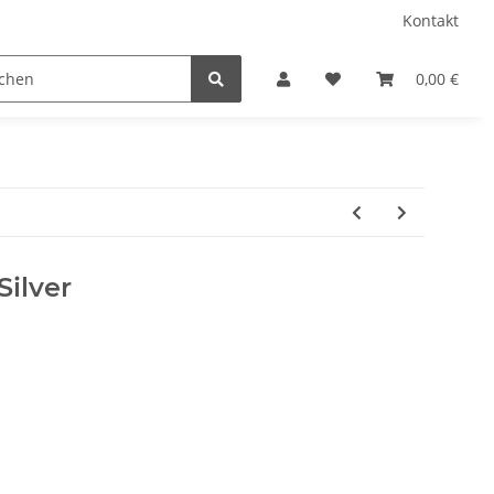
Kontakt
Chiffon
Fellimitat Tierdruck
Filz 3 MM
0,00 €
Silver