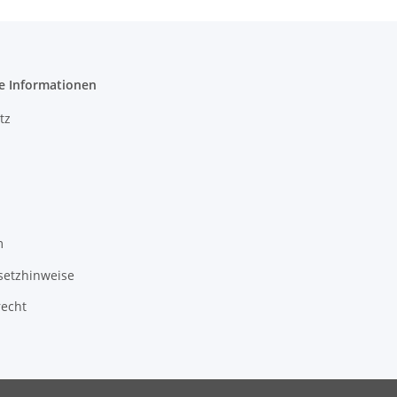
e Informationen
tz
m
setzhinweise
recht