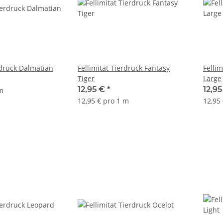
rdruck Dalmatian
Fellimitat Tierdruck Fantasy
Fellim
Tiger
Large
12,95 €
*
12,9
 m
12,95 € pro 1 m
12,95