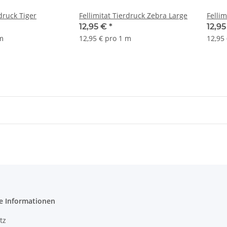
rdruck Tiger
Fellimitat Tierdruck Zebra Large
Felli
12,95 €
*
12,9
 m
12,95 € pro 1 m
12,95
e Informationen
tz