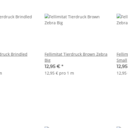
rdruck Brindled
Fellimitat Tierdruck Brown Zebra
Felli
Big
Small
12,95 €
*
12,9
 m
12,95 € pro 1 m
12,95