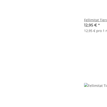
Fellimitat Tie
12,95 €
*
12,95 € pro 1