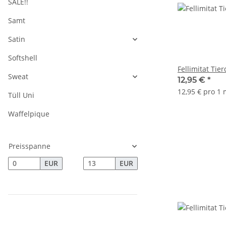
SALE!!
Samt
Satin
Softshell
Fellimitat Tie
Sweat
12,95 €
*
12,95 € pro 1
Tüll Uni
Waffelpique
Preisspanne
EUR
EUR