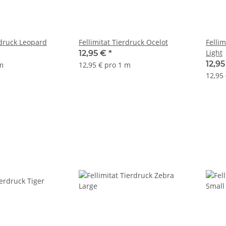
rdruck Leopard
Fellimitat Tierdruck Ocelot
Felli
Light
12,95 €
*
12,9
 m
12,95 € pro 1 m
12,95