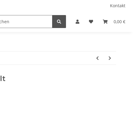
Kontakt
Chiffon
Fellimitat Tierdruck
Filz 3 MM
0,00 €
lt