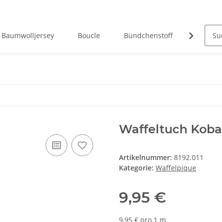
Baumwolljersey
Boucle
Bündchenstoff
Canvas
Waffeltuch Koba
Artikelnummer:
8192.011
Kategorie:
Waffelpique
9,95 €
9,95 € pro 1 m