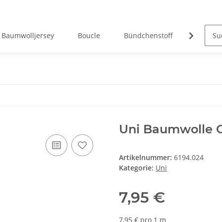
Baumwolljersey
Boucle
Bündchenstoff
Canvas
Uni Baumwolle 
Artikelnummer:
6194.024
Kategorie:
Uni
7,95 €
7,95 € pro 1 m