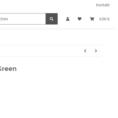
Kontakt
Chiffon
Fellimitat Tierdruck
Filz 3 MM
0,00 €
Green