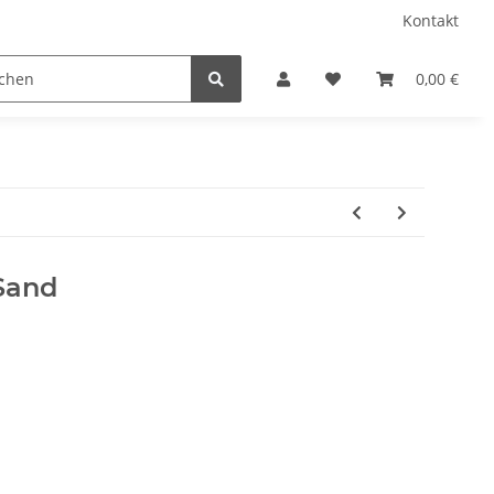
Kontakt
Chiffon
Fellimitat Tierdruck
Filz 3 MM
0,00 €
Sand