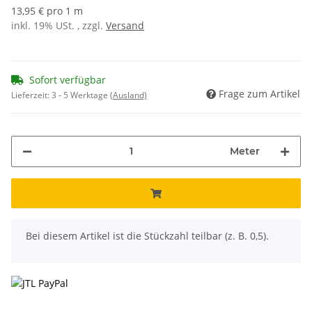
13,95 € pro 1 m
inkl. 19% USt. , zzgl.
Versand
Sofort verfügbar
Frage zum Artikel
Lieferzeit:
3 - 5 Werktage
(Ausland)
Meter
x
Bei diesem Artikel ist die Stückzahl teilbar (z. B. 0,5).