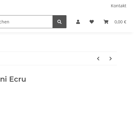
Kontakt
Chiffon
Fellimitat Tierdruck
Filz 3 MM
0,00 €
ni Ecru