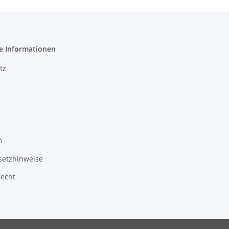
e Informationen
tz
m
setzhinweise
recht